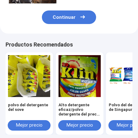
Continuar
Productos Recomendados
polvo del detergente
Alto detergente
Polvo del dete
del sove
eficaz/polvo
de Singapur
detergente del precio
bajo al mercado de
África
Mejor precio
Mejor precio
Mejor pre