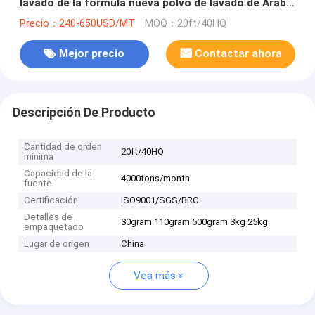
lavado de la fórmula nueva polvo de lavado de Arabia
Saudí
Precio：240-650USD/MT
MOQ：20ft/40HQ
Mejor precio
Contactar ahora
Descripción De Producto
Cantidad de orden
20ft/40HQ
mínima
Capacidad de la
4000tons/month
fuente
Certificación
ISO9001/SGS/BRC
Detalles de
30gram 110gram 500gram 3kg 25kg
empaquetado
Lugar de origen
China
Vea más