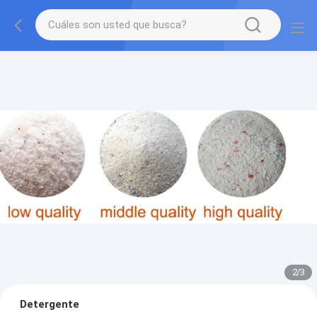
2
/
3
Detergente