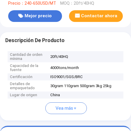
Precio：240-650USD/MT
MOQ：20ft/40HQ
Mejor precio
Contactar ahora
Descripción De Producto
Cantidad de orden
20ft/40HQ
mínima
Capacidad de la
4000tons/month
fuente
Certificación
ISO9001/SGS/BRC
Detalles de
30gram 110gram 500gram 3kg 25kg
empaquetado
Lugar de origen
China
Vea más