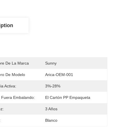
iption
re De La Marca
Sunny
ro De Modelo
Arica-OEM-001
ia Activa:
3%-28%
 Fuera Embalando:
El Cartón PP Empaqueta
ez:
3 Años
:
Blanco