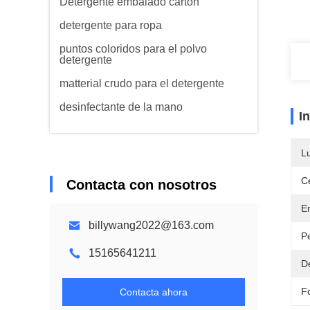
Detergente embalado cartón
detergente para ropa
puntos coloridos para el polvo
detergente
matterial crudo para el detergente
desinfectante de la mano
I
L
Ce
Contacta con nosotros
E
billywang2022@163.com
P
15165641211
D
F
Contacta ahora