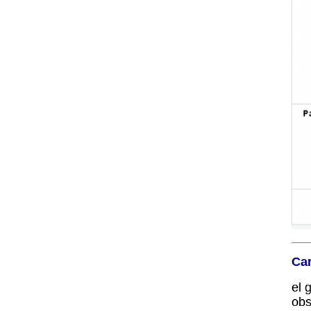
Car
el 
obs