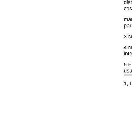
dis
cos
man
par
3.N
4.N
int
5.F
usu
1,