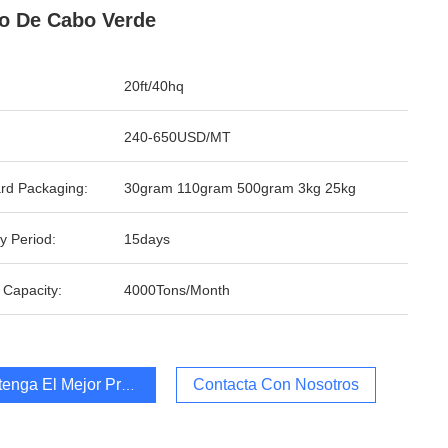
o De Cabo Verde
20ft/40hq
240-650USD/MT
rd Packaging:
30gram 110gram 500gram 3kg 25kg
y Period:
15days
 Capacity:
4000Tons/Month
enga El Mejor Precio
Contacta Con Nosotros