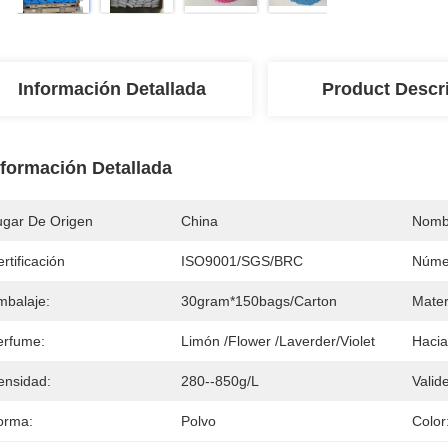
Información Detallada
Product Descr
nformación Detallada
ugar De Origen
China
Nomb
rtificación
ISO9001/SGS/BRC
Núme
mbalaje:
30gram*150bags/carton
Mater
erfume:
Limón /Flower /Laverder/Violet
Hacia
ensidad:
280--850g/L
Valid
orma:
Polvo
Color