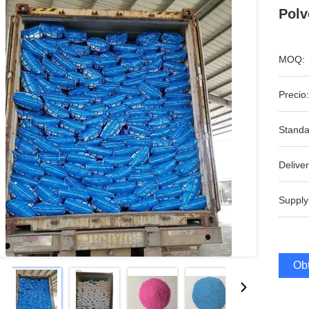
Polv
MOQ:
Precio:
Standa
Deliver
Supply
Obt