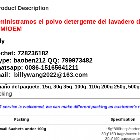
roduct Description
ministramos el polvo detergente del lavadero d
M/OEM
ly
chat: 728236182
ype: baoben212 QQ: 799973482
atsapp: 0086-15165641211
ail:
billywang2022@163.com
año del paquete: 15g, 30g 35g, 100g, 110g 200g 250g, 500g,