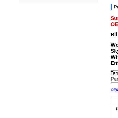
P
Su
OE
Bil
We
Sk
Wh
Em
Tam