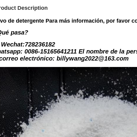
roduct Description
vo de detergente Para más información, por favor c
Qué pasa?
 Wechat:728236182
atsapp: 0086-15165641211 El nombre de la per
 correo electrónico: billywang2022@163.com