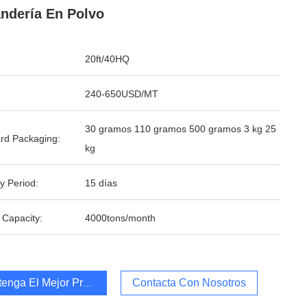
ndería En Polvo
20ft/40HQ
240-650USD/MT
30 gramos 110 gramos 500 gramos 3 kg 25
rd Packaging:
kg
y Period:
15 días
 Capacity:
4000tons/month
enga El Mejor Precio
Contacta Con Nosotros