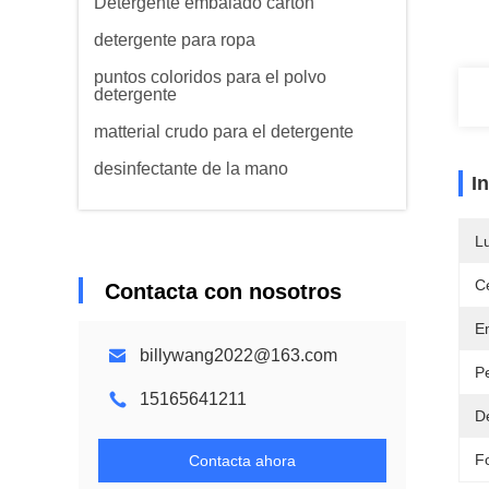
Detergente embalado cartón
detergente para ropa
puntos coloridos para el polvo
detergente
matterial crudo para el detergente
desinfectante de la mano
I
L
Ce
Contacta con nosotros
E
billywang2022@163.com
P
15165641211
D
F
Contacta ahora