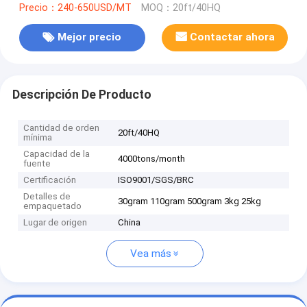
Precio：240-650USD/MT
MOQ：20ft/40HQ
Mejor precio
Contactar ahora
Descripción De Producto
Cantidad de orden
20ft/40HQ
mínima
Capacidad de la
4000tons/month
fuente
Certificación
ISO9001/SGS/BRC
Detalles de
30gram 110gram 500gram 3kg 25kg
empaquetado
Lugar de origen
China
Vea más