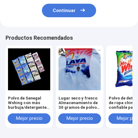
Continuar
Productos Recomendados
Polvo de Senegal
Lugar seco y fresco
Polvo de deter
Wshing con más
Almacenamiento de
de ropa chino
burbuja/detergente
30 gramos de polvo
confiable para
para el lavado de la
de detergente con
resultados efi
mano/el polvo del
fragancia fresca
Mejor precio
Mejor precio
Mejor pre
detergente para ropa