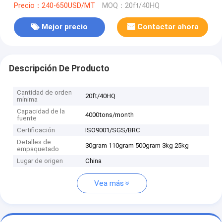
Precio：240-650USD/MT
MOQ：20ft/40HQ
Mejor precio
Contactar ahora
Descripción De Producto
Cantidad de orden
20ft/40HQ
mínima
Capacidad de la
4000tons/month
fuente
Certificación
ISO9001/SGS/BRC
Detalles de
30gram 110gram 500gram 3kg 25kg
empaquetado
Lugar de origen
China
Vea más