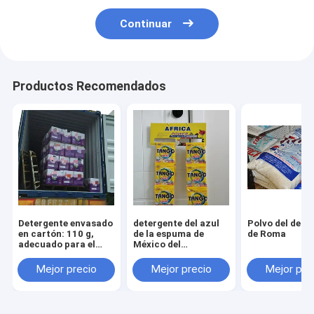
Continuar
Productos Recomendados
Detergente envasado
detergente del azul
Polvo del dete
en cartón: 110 g,
de la espuma de
de Roma
adecuado para el
México del
lavado de manos y
detergente alto
máquinas
Mejor precio
Mejor precio
Mejor pre