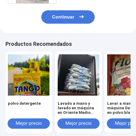
Continuar
Productos Recomendados
polvo detergente
Lavado a mano y
Lavar a mano y
lavado en máquina
máquina Deter
en Oriente Medio
en polvo blanc
Polvo de lavado que
Afganistán
ofrece un aroma
Mejor precio
Mejor precio
Mejor pre
floral fresco
perfecto para
servicios de