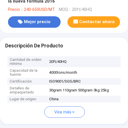
la nueva fórmula 2016
Precio：240-650USD/MT
MOQ：20ft/40HQ
Mejor precio
Contactar ahora
Descripción De Producto
Cantidad de orden
20ft/40HQ
mínima
Capacidad de la
4000tons/month
fuente
Certificación
ISO9001/SGS/BRC
Detalles de
30gram 110gram 500gram 3kg 25kg
empaquetado
Lugar de origen
China
Vea más