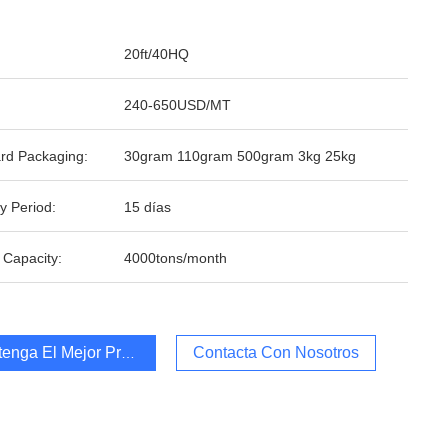
20ft/40HQ
240-650USD/MT
rd Packaging:
30gram 110gram 500gram 3kg 25kg
y Period:
15 días
 Capacity:
4000tons/month
enga El Mejor Precio
Contacta Con Nosotros