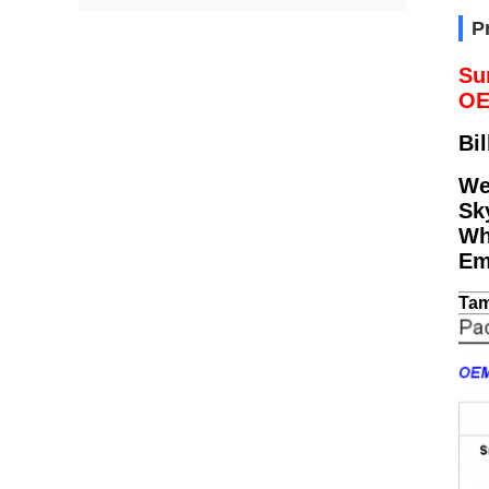
P
Su
OE
Bil
We
Sk
Wh
Em
Tam