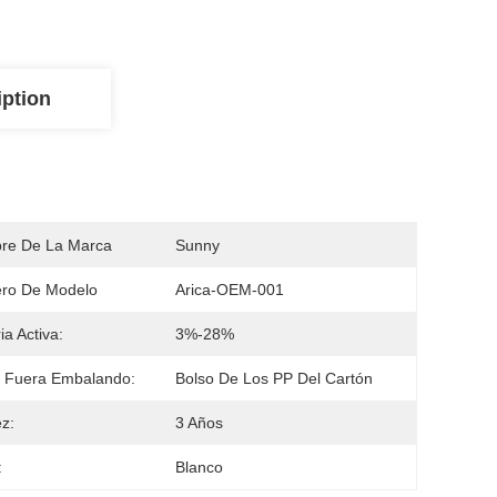
iption
re De La Marca
Sunny
ro De Modelo
Arica-OEM-001
ia Activa:
3%-28%
 Fuera Embalando:
Bolso De Los PP Del Cartón
ez:
3 Años
:
Blanco