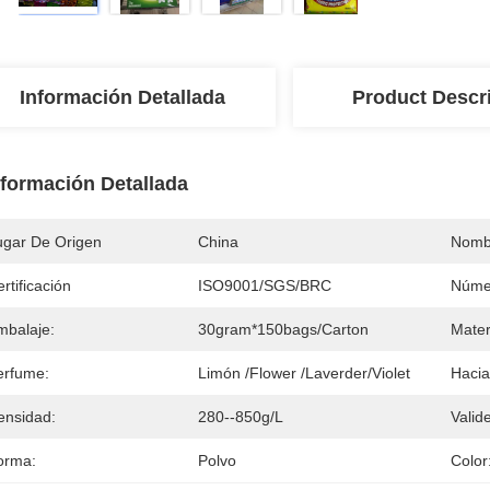
Información Detallada
Product Descr
nformación Detallada
ugar De Origen
China
Nomb
rtificación
ISO9001/SGS/BRC
Núme
mbalaje:
30gram*150bags/carton
Mater
erfume:
Limón /Flower /Laverder/Violet
Hacia
ensidad:
280--850g/L
Valid
orma:
Polvo
Color