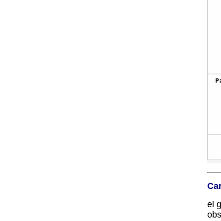
Car
el 
obs