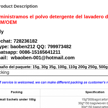
roduct Description
ministramos el polvo detergente del lavadero d
M/OEM
ly
chat: 728236182
ype: baoben212 QQ: 799973482
atsapp: 0086-15165641211
ail: wbaoben-001@hotmail.com
año del paquete: 15g, 30g 35g, 100g, 110g 200g 250g, 500g,