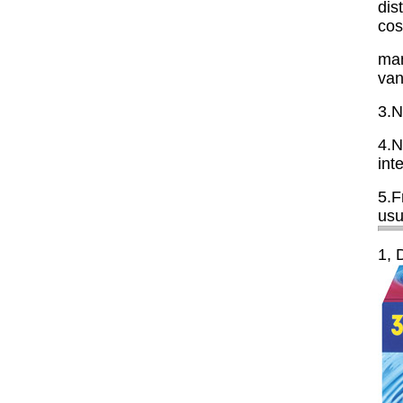
dis
cos
man
van
3.N
4.N
int
5.F
usu
1,