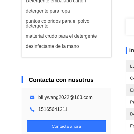
Detergente embalado cartón
detergente para ropa
puntos coloridos para el polvo
detergente
matterial crudo para el detergente
desinfectante de la mano
I
L
Ce
Contacta con nosotros
E
billywang2022@163.com
P
15165641211
D
F
Contacta ahora