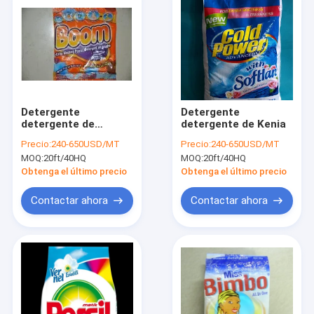
Detergente
Detergente
detergente de
detergente de Kenia
Etiopía
Precio:
240-650USD/MT
Precio:
240-650USD/MT
MOQ:
20ft/40HQ
MOQ:
20ft/40HQ
Obtenga el último precio
Obtenga el último precio
Contactar ahora
Contactar ahora
Inicio
Productos
Sobre nosotros