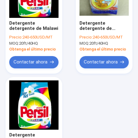
Visita a la fábrica
Control de Calidad
Detergente
Detergente
detergente de Malawi
detergente de
Contacto
Zimbabwe
Precio:
240-650USD/MT
Precio:
240-650USD/MT
MOQ:
20ft/40HQ
MOQ:
20ft/40HQ
Solicitar una cotización
Obtenga el último precio
Obtenga el último precio
Contactar ahora
Contactar ahora
polvo del detergente 30gram
polvo del detergente del bulto 25kg
polvo del detergente de la calidad del saba
polvo del detergente del bulto 500kg
Detergente del mercado de África
Detergente