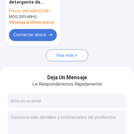
detergente de
Polvo del detergente de Suramérica/de América latina
Uganda
Precio:
240-650USD/MT
MOQ:
Detergente de Oriente Medio
20ft/40HQ
Obtenga el último precio
Polvo del detergente de Asia sudoriental
Contactar ahora
Detergente dettergent famoso
Vea más
Detergente del OEM
Detergente embalado cartón
Deja Un Mensaje
detergente para ropa
Le Responderemos Rápidamente
puntos coloridos para el polvo detergente
matterial crudo para el detergente
desinfectante de la mano