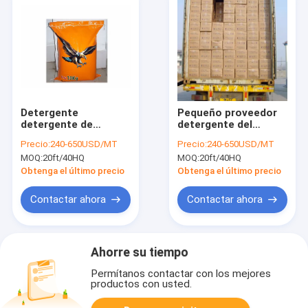
Detergente
Pequeño proveedor
detergente de
detergente del
Botswana
detergente de la
Precio:
240-650USD/MT
Precio:
240-650USD/MT
fábrica del
MOQ:
20ft/40HQ
MOQ:
20ft/40HQ
detergente para ropa
del polvo del
Obtenga el último precio
Obtenga el último precio
detergente de la
bolsita 15g 30g 35g
Contactar ahora
Contactar ahora
de África
Ahorre su tiempo
Permítanos contactar con los mejores
productos con usted.