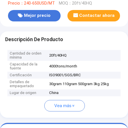
Precio：240-650USD/MT
MOQ：20ft/40HQ
Mejor precio
Contactar ahora
Descripción De Producto
Cantidad de orden
20ft/40HQ
mínima
Capacidad de la
4000tons/month
fuente
Certificación
ISO9001/SGS/BRC
Detalles de
30gram 110gram 500gram 3kg 25kg
empaquetado
Lugar de origen
China
Vea más