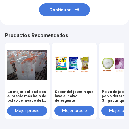
Continuar
Productos Recomendados
La mejor calidad con
Sabor del jazmín que
Polvo de jabón
el precio más bajo de
lava el polvo
polvo detergen
polvo de lavado de la
detergente
Singapur que s
marca FAN Extra
Detergente de lavado
Mejor precio
Mejor precio
Mejor pre
de polvo 400g