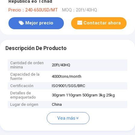
República eo Tchad
Precio：240-650USD/MT
MOQ：20ft/40HQ
Mejor precio
Contactar ahora
Descripción De Producto
Cantidad de orden
20ft/40HQ
mínima
Capacidad de la
4000tons/month
fuente
Certificación
ISO9001/SGS/BRC
Detalles de
30gram 110gram 500gram 3kg 25kg
empaquetado
Lugar de origen
China
Vea más