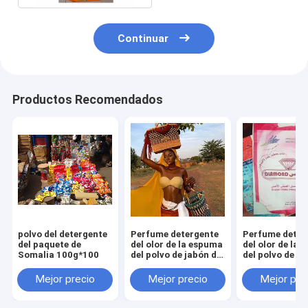
Continuar
Productos Recomendados
polvo del detergente
Perfume detergente
Perfume deter
del paquete de
del olor de la espuma
del olor de la
Somalia 100g*100
del polvo de jabón del
del polvo de ja
lavado del polvo de
lavado del polv
Guyana alto 100g
diamante alto
Mejor precio
Mejor precio
Mejor pre
700g
700g