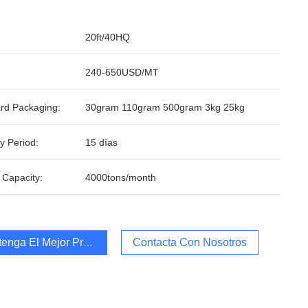
20ft/40HQ
240-650USD/MT
rd Packaging:
30gram 110gram 500gram 3kg 25kg
y Period:
15 días
 Capacity:
4000tons/month
enga El Mejor Precio
Contacta Con Nosotros