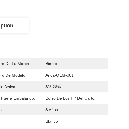
iption
re De La Marca
Bimbo
ro De Modelo
Arica-OEM-001
ia Activa:
3%-28%
 Fuera Embalando:
Bolso De Los PP Del Cartón
ez:
3 Años
:
Blanco