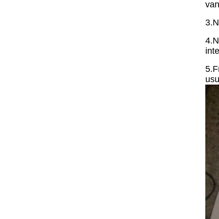
van
3.N
4.N
int
5.F
usu