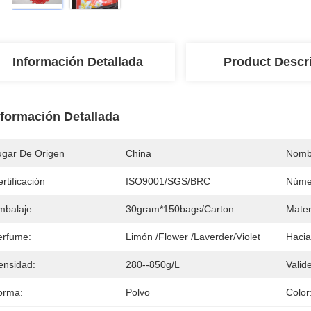
Información Detallada
Product Descr
nformación Detallada
ugar De Origen
China
Nomb
rtificación
ISO9001/SGS/BRC
Núme
mbalaje:
30gram*150bags/carton
Mater
erfume:
Limón /Flower /Laverder/Violet
Hacia
ensidad:
280--850g/L
Valid
orma:
Polvo
Color