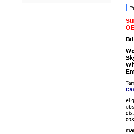
P
Su
OE
Bil
We
Sk
Wh
Em
Tam
Car
el 
obs
dis
cos
man