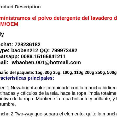
roduct Description
ministramos el polvo detergente del lavadero d
M/OEM
ly
chat: 728236182
ype: baoben212 QQ: 799973482
atsapp: 0086-15165641211
ail: wbaoben-001@hotmail.com
año del paquete: 15g, 30g 35g, 100g, 110g 200g 250g, 500g,
acterísticas principales:
gen 1.New-bright-color combinado con la mancha bidire
tinadas y cálculos de la tela, hace la ropa limpia totalm
tintivo de la ropa. Mantiene la ropa brillante y brillante
tumbre.
cha 2.Two-way que separa el elemento: quite la mancha d