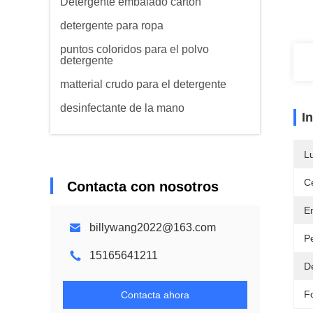
Detergente embalado cartón
detergente para ropa
puntos coloridos para el polvo
detergente
matterial crudo para el detergente
desinfectante de la mano
I
L
Ce
Contacta con nosotros
E
billywang2022@163.com
P
15165641211
D
F
Contacta ahora